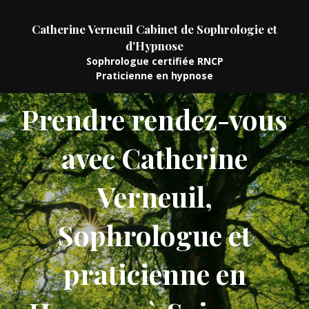
Catherine Verneuil Cabinet de Sophrologie et
d'Hypnose
Sophrologue certifiée RNCP
Praticienne en hypnose
Prendre rendez-vous
avec Catherine
Verneuil,
Sophrologue et
praticienne en