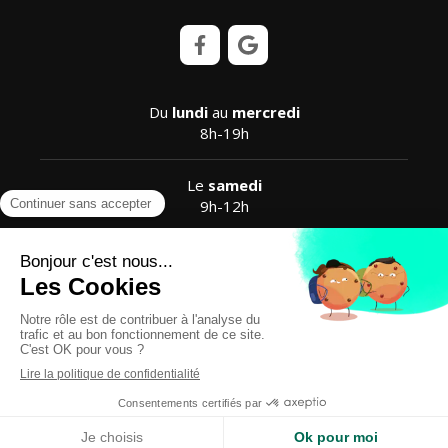
Du
lundi
au
mercredi
8h-19h
Le
samedi
9h-12h
Plan du site
Mentions légales
Création et référencement du site par Simplébo
Ce site est parrainé par la
Chambre Syndicale de la Sophrologie
MENU
Appeler
Localisation