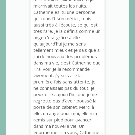
m’arrivait toutes les nuits.
mais aussi très à l’écoute ce qui
Catherine es-tu une personne
est très rare , je la définie
qui connaît son métier, mais
comme un ange c’est grasse à
aussi très à l’écoute, ce qui est
elle qu’aujourd’hui je me sent
très rare. Je la définis comme un
tellement mieux et que j’avance
ange c’est grâce à elle
tellement bien et je sais que si
qu’aujourd’hui je me sens
j’ai de nouveau des problèmes
tellement mieux et je sais que si
dans ma vie c’est elle que j’irais
j’ai de nouveau des problèmes
voir , je la recommande
dans ma vie, c’est Catherine que
vivement j’y suis allé la 1 ère fois
j’irai voir. Je la recommande
sans attente je ne connaissais
vivement, j’y suis allé la
pas du tout je peu dire
première fois sans attente, je
qu’aujourd’hui je ne regrette pas
ne connaissais pas du tout, je
d’avoir poussé la porte de son
peux dire aujourd’hui que je ne
cabinet . Merci à elle a un ange
regrette pas d’avoir poussé la
pour moi elle m’a remise sur
porte de son cabinet. Merci à
pieds pour avancer dans ma
elle, un ange pour moi, elle m’a
nouvelle vie . Un énorme merci à
remis sur pied pour avancer
vous Catherine Verneuil .
dans ma nouvelle vie. Un
énorme merci à vous, Catherine